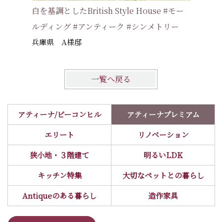
白を基調としたBritish Style House #モー
代々住み
ルディング #アンティーク #シンメトリー
りの壁 
兵庫県 A様邸
堺市 T
一覧へ戻る
アティーナ/ビーコンヒル
アティーナプレミアム
エリート
リノベーション
狭小地・３階建て
明るいLDK
キッチン特集
大切なペットとの暮らし
Antiqueのある暮らし
造作家具