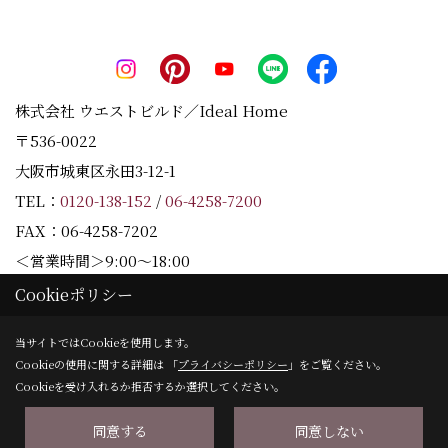
株式会社 ウエストビルド／Ideal Home
〒536-0022
大阪市城東区永田3-12-1
×
TEL：
0120-138-152
/
06-4258-7200
FAX：06-4258-7202
＜営業時間＞9:00～18:00
＜定休日＞水曜日
Cookieポリシー
当サイトではCookieを使用します。
Cookieの使用に関する詳細は 「
プライバシーポリシー
」をご覧ください。
Copyright (c) Westbuild Corporation. All Rights Reserved.
Cookieを受け入れるか拒否するか選択してください。
同意する
同意しない