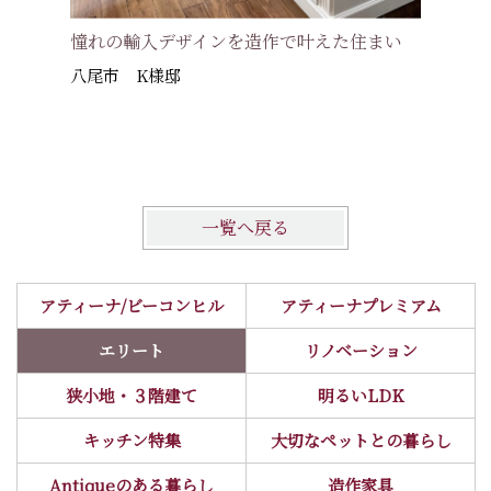
憧れの輸入デザインを造作で叶えた住まい
しっく
八尾市 K様邸
#アルザス
高槻市 
一覧へ戻る
アティーナ/ビーコンヒル
アティーナプレミアム
エリート
リノベーション
狭小地・３階建て
明るいLDK
キッチン特集
大切なペットとの暮らし
Antiqueのある暮らし
造作家具