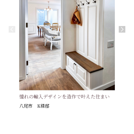
憧れの輸入デザインを造作で叶えた住まい
しっく
八尾市 K様邸
#アルザス
高槻市 