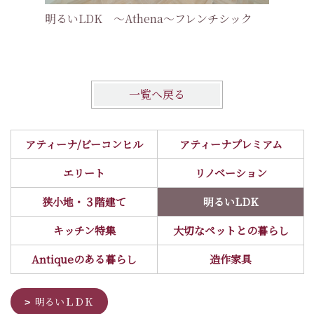
明るいLDK ～Athena～フレンチシック
明るいLD
トマンス
一覧へ戻る
アティーナ/ビーコンヒル
アティーナプレミアム
エリート
リノベーション
狭小地・３階建て
明るいLDK
キッチン特集
大切なペットとの暮らし
Antiqueのある暮らし
造作家具
明るいＬＤＫ