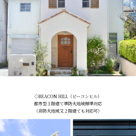
◇BEACON HILL（ビーコンヒル）
都市型３階建て準防火地域標準対応
（非防火地域又２階建ても対応可）