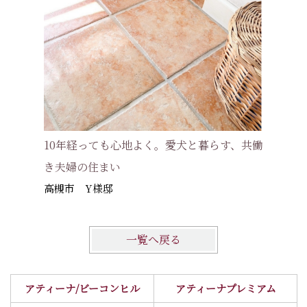
10年経っても心地よく。愛犬と暮らす、共働
猫と人、
き夫婦の住まい
高槻市 Y様邸
一覧へ戻る
アティーナ/ビーコンヒル
アティーナプレミアム