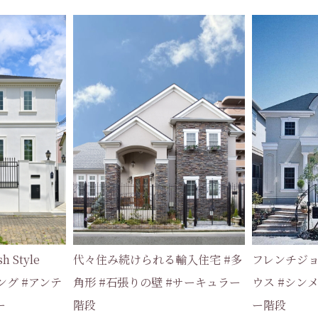
 Style
代々住み続けられる輸入住宅 #多
フレンチジ
ング #アンテ
角形 #石張りの壁 #サーキュラー
ウス #シン
ー
階段
ー階段