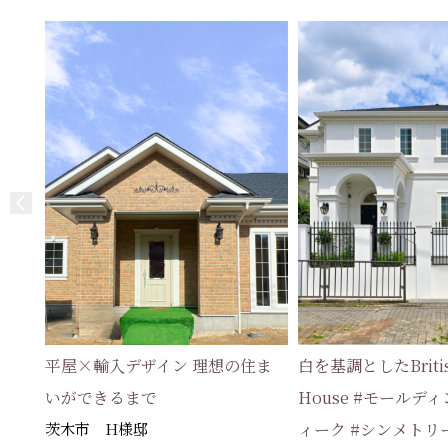
平屋×輸入デザイン 理想の住ま
白を基調としたBritish
いができるまで
House #モールディ
茨木市 H様邸
ィーク #シンメトリ