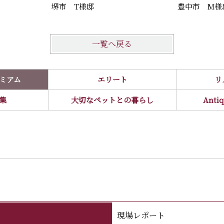
堺市 T様邸
豊中市 M様
一覧へ戻る
ミアム
エリート
リ
集
大切なペットとの暮らし
Ant
現場レポート