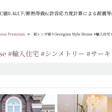
C値0.4以下/断熱等級6/許容応力度計算による耐震等
hena Premium
総レンガ張りGeorgian Style House #輸
 House #輸入住宅 #シンメトリー #サ