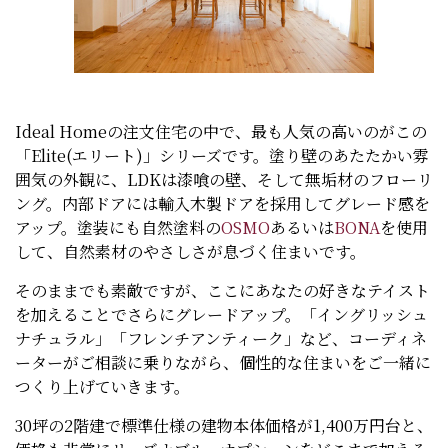
Ideal Homeの注文住宅の中で、最も人気の高いのがこの
「Elite(エリート)」シリーズです。塗り壁のあたたかい雰
囲気の外観に、LDKは漆喰の壁、そして無垢材のフローリ
ング。内部ドアには輸入木製ドアを採用してグレード感を
アップ。塗装にも自然塗料の
OSMO
あるいは
BONA
を使用
して、自然素材のやさしさが息づく住まいです。
そのままでも素敵ですが、ここにあなたの好きなテイスト
を加えることでさらにグレードアップ。「イングリッシュ
ナチュラル」「フレンチアンティーク」など、コーディネ
ーターがご相談に乗りながら、個性的な住まいをご一緒に
つくり上げていきます。
30坪の2階建で標準仕様の建物本体価格が1,400万円台と、