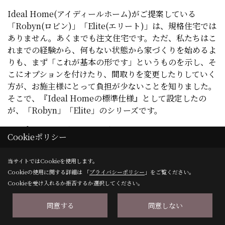
Ideal Home(アイディールホーム)がご提案している
「Robyn(ロビン)」「Elite(エリート)」は、規格住宅では
ありません。あくまでも注文住宅です。ただ、私たちはこ
れまでの経験から、何もない状態から家づくりを始めるよ
りも、まず「これが基本の形です」というものを示し、そ
こにオプションを付けたり、間取りを変更したりしていく
方が、お施主様にとって負担が少ないことを知りました。
そこで、『Ideal Homeの標準仕様』として設定したの
が、「Robyn」「Elite」のシリーズです。
「Robyn」は、家づくりは楽しみたいけれど、ちょっと
Cookieポリシー
予算がきつめという方にぴったり。デザインはシンプル
に、ライフスタイルに柔軟に対応できるよう、プランはも
当サイトではCookieを使用します。
ちろん自由設計。樹脂サッシ(
YKK
)を標準仕様とし、基本
Cookieの使用に関する詳細は 「
プライバシーポリシー
」をご覧ください。
的な高性能・高耐震を確保しながら、あなた次第でナチュ
Cookieを受け入れるか拒否するか選択してください。
ラルにもモダンにもテイストをつくっていけます。
同意する
同意しない
予算がないから個性的な家は無理とあきらめていません
か?建物の総額が1800万円台の「Robyn」なら、求めてい