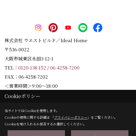
株式会社 ウエストビルド／Ideal Home
〒536-0022
大阪市城東区永田3-12-1
TEL：
0120-138-152
/
06-4258-7200
FAX：06-4258-7202
＜営業時間＞9:00～18:00
＜定休日＞水曜日
Cookieポリシー
当サイトではCookieを使用します。
Cookieの使用に関する詳細は 「
プライバシーポリシー
」をご覧ください。
Copyright (c) Westbuild Corporation. All Rights Reserved.
Cookieを受け入れるか拒否するか選択してください。