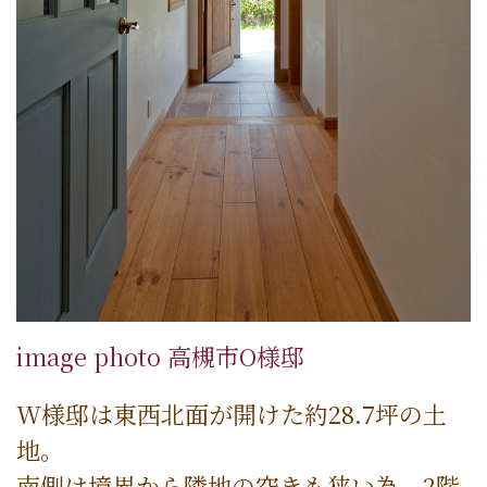
image photo 高槻市O様邸
W様邸は東西北面が開けた約28.7坪の土
地。
南側は境界から隣地の空きも狭い為、2階