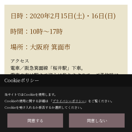
日時：2020年2月15日(土)・16日(日)
時間：10時～17時
場所：大阪府 箕面市
アクセス
電車／阪急箕面線「桜井駅」下車。
電車の方は駅まで迎えに参りますので、ご予約時に
Cookieポリシー
お伝えください。
当サイトではCookieを使用します。
お車／ご予約時に詳細をお伝えします。お問合せ下
Cookieの使用に関する詳細は 「
プライバシーポリシー
」をご覧ください。
さい。
Cookieを受け入れるか拒否するか選択してください。
※駐車スペース、キッズスペースをご用意しており
同意する
同意しない
ます。