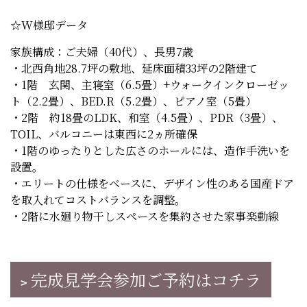
☆W様邸データ
家族構成：ご夫婦（40代）、長男7歳
・北西角地28.7坪の敷地、延床面積33坪の2階建て
・1階 玄関、主寝室（6.5畳）+ウォークインクローゼッ
ト（2.2畳）、BED.R（5.2畳）、ピアノ室（5畳）
・2階 約18畳のLDK、和室（4.5畳）、PDR（3畳）、
TOIL、バルコニーは東西に2ヵ所確保
・1階のゆったりとした広さのホールには、造作手洗いを
設置。
・エリートの仕様をベースに、デザイン性のある国産ドア
を取入れてコストバランスを調整。
・2階に水廻り物干しスペースを集約させた家事楽動線
完成見学会参加ご予約はコチラ