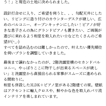
う！」と現在の土地に決められました。
設計打合せに入り、ご希望を伺うと、、、勾配天井にした
い、リビングに造り付けのカウンターデスクが欲しい、広
めのバルコニー、オープンキッチンにしたい！ピアノが好
きな息子さんの為にグランドピアノも置きたい、ご両親が
遊びに来れるよう和室を取入れたい☆などたくさんのご希
望が(^_-)
すべてを詰め込むのは難しかったので、叶えたい優先順位
を伺いプランを調整していきました。
最後まで譲れなかったのが、2階洗面室横のセカンドバル
コニー。やっぱりここに物干しが出来るスペースが欲し
い」と洗面室から直接出られる家事がスムーズに進められ
る間取りに。
和室も併設した3LDK＋ピアノ室がある2階建ての家。壁紙
はアクセントに輸入クロスや、鮮やかな色を取入れパリ流
インテリアを楽しまれています。