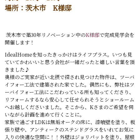
場所：茨木市 K様邸
茨木市で築30年リノベーション中の
K様邸
で完成見学会を
開催します！
IdealHomeを知ったきっかけはライフプラス。いつも見
ていてかわいいと思う会社が一緒だったと嬉しい言葉を頂
きました♪
奥様のご実家が近い北摂で探され見つけた物件は、ツーバ
イフォー工法で建築された家でした。偶然にも、弊社はツ
ーバイフォー工法にこだわっている所も知ってくださり、
リフォームするなら安心して任せられそうとショールーム
へお越しくださいました。そこから、Kさまのご希望を伺
いながら計画を進めて行くことに。
家族で過ごすLDKは無垢オークの床に、漆喰壁を塗り、板
張り壁や、アンティークのステンドグラスをいれてお気に
入りの快適な空間に！！外壁はジョリパットを塗り、屋根