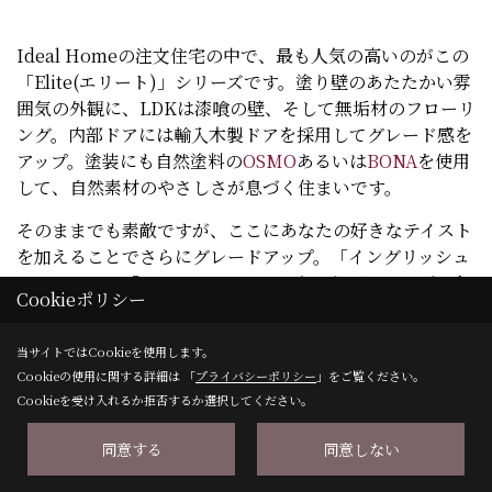
Ideal Homeの注文住宅の中で、最も人気の高いのがこの
「Elite(エリート)」シリーズです。塗り壁のあたたかい雰
囲気の外観に、LDKは漆喰の壁、そして無垢材のフローリ
ング。内部ドアには輸入木製ドアを採用してグレード感を
アップ。塗装にも自然塗料の
OSMO
あるいは
BONA
を使用
して、自然素材のやさしさが息づく住まいです。
そのままでも素敵ですが、ここにあなたの好きなテイスト
を加えることでさらにグレードアップ。「イングリッシュ
ナチュラル」「フレンチアンティーク」など、コーディネ
Cookieポリシー
ーターがご相談に乗りながら、個性的な住まいをご一緒に
つくり上げていきます。
当サイトではCookieを使用します。
30坪の2階建で標準仕様の建物本体価格が1,400万円台と、
Cookieの使用に関する詳細は 「
プライバシーポリシー
」をご覧ください。
Cookieを受け入れるか拒否するか選択してください。
価格も非常にリーズナブル。オプションをどこまで加える
かにもよりますが、付帯工事まですべて含めて2,000万円
同意する
同意しない
台前半に収めることが可能です。普通の家では満足できな
い方、無垢材と塗り壁の家に憧れてきたという方、雑貨や