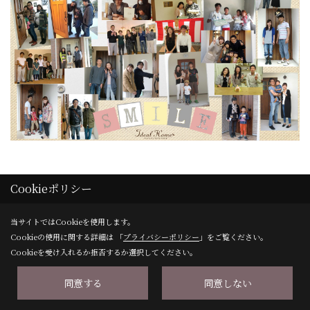
Cookieポリシー
よくあるご質問
当サイトではCookieを使用します。
Q 小さい子どもがいるのですが、一緒にいってもいいで
Cookieの使用に関する詳細は 「
プライバシーポリシー
」をご覧ください。
すか？
Cookieを受け入れるか拒否するか選択してください。
A もちろんご参加頂けます。ご相談いただくお客さまは
同意する
同意しない
小さなお子様がおられるご家庭が多いです。