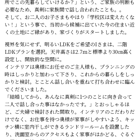
所でこの先暮らしていけるか？」という、ご家族の判断も
必要なため、真剣に家族間で話し合われたことも。。
そして、お二人のお子さまもやはり「学校区は変えたくな
い！」という事で、当初から候補に出ていた今の住まい近
くの土地にご縁があり、家づくりがスタートしました。
視界を気にせず、明るいLDKをご希望のIさまは、二階
LDKプランを選択。天井高さは2.7ｍと標準より30㎝高く
設定し、開放的な空間に。
インテリアは奥様にお任せのご主人様も、プランニングの
時はしっかりと加わって下さり、これからの暮らしをしっ
かりと検討。とことん話し合いを重ねて打ち合わせに臨ん
でくださいました。
「結婚してから、あんなに真剣に1つのことに向き合って
二人で話し合った事はなかったです。」とおっしゃるほ
ど、ご夫婦で検討された間取り。インテリアのこだわりだ
けでなく、お仕事を持つ奥様が家事がしやすいよう、キッ
チン横に室内干しができるランドリールームを設置した
り、洗面室からのアクセスもよく家事がはかどる、ぐるぐ