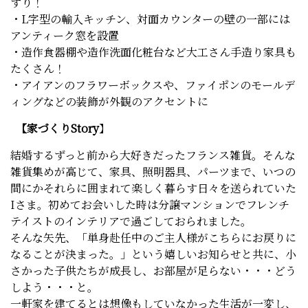
すり！
・L字型の輸入キッチン、対面カウンターの壁の一部には
アンティーク窓を設置
・造作食器棚や造作洗面化粧台など大工さん手造り家具も
たくさん！
・アイアンのフラワーボックスや、ファイポンのモールデ
ィングなどの装飾が外観のアクセントに
【家づくりStory
】
結婚するずっと前から大好きだったフランス雑貨。そんな
雑貨集めが高じて、家具、照明器具、パーツまで、いつの
間にかそれらに囲まれて楽しく暮らす日々を送られていた
Iさま。初めてお会いした時は分譲マンションでフレンチ
テイストのインテリアで過ごしておられました。
そんな矢先、「単身赴任中のご主人様がこちらにお戻りに
なることが決まった。」という嬉しいお知らせと共に、小
さかった子供たちが成長し、お部屋が足らない・・・どう
しよう・・・と。
一軒家を建てるとは想像もしていなかった生活が一変し、