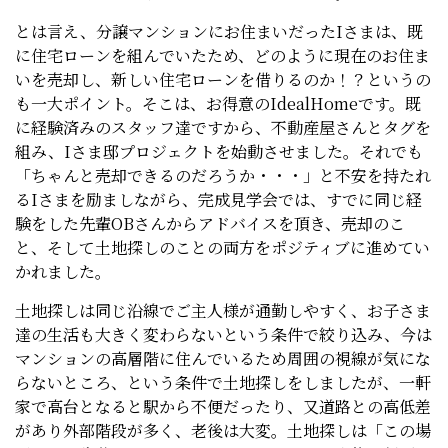
とは言え、分譲マンションにお住まいだったIさまは、既
に住宅ローンを組んでいたため、どのように現在のお住ま
いを売却し、新しい住宅ローンを借りるのか！？というの
も一大ポイント。そこは、お得意のIdealHomeです。既
に経験済みのスタッフ達ですから、不動産屋さんとタグを
組み、Iさま邸プロジェクトを始動させました。それでも
「ちゃんと売却できるのだろうか・・・」と不安を持たれ
るIさまを励ましながら、完成見学会では、すでに同じ経
験をした先輩OBさんからアドバイスを頂き、売却のこ
と、そして土地探しのことの両方をポジティブに進めてい
かれました。
土地探しは同じ沿線でご主人様が通勤しやすく、お子さま
達の生活も大きく変わらないという条件で絞り込み、今は
マンションの高層階に住んでいるため周囲の視線が気にな
らないところ、という条件で土地探しをしましたが、一軒
家で高台となると駅から不便だったり、又道路との高低差
があり外部階段が多く、老後は大変。土地探しは「この場