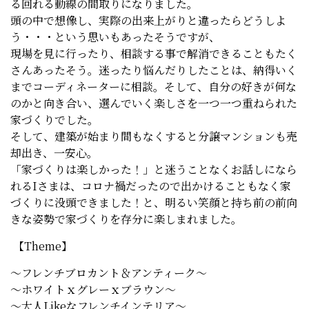
る回れる動線の間取りになりました。
頭の中で想像し、実際の出来上がりと違ったらどうしよ
う・・・という思いもあったそうですが、
現場を見に行ったり、相談する事で解消できることもたく
さんあったそう。迷ったり悩んだりしたことは、納得いく
までコーディネーターに相談。そして、自分の好きが何な
のかと向き合い、選んでいく楽しさを一つ一つ重ねられた
家づくりでした。
そして、建築が始まり間もなくすると分譲マンションも売
却出き、一安心。
「家づくりは楽しかった！」と迷うことなくお話しになら
れるIさまは、コロナ禍だったので出かけることもなく家
づくりに没頭できました！と、明るい笑顔と持ち前の前向
きな姿勢で家づくりを存分に楽しまれました。
【Theme】
～フレンチブロカント＆アンティーク～
～ホワイトｘグレーｘブラウン～
～大人Likeなフレンチインテリア～