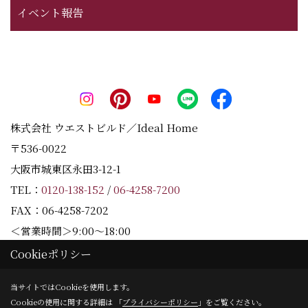
イベント報告
株式会社 ウエストビルド／Ideal Home
〒536-0022
大阪市城東区永田3-12-1
TEL：
0120-138-152
/
06-4258-7200
FAX：06-4258-7202
＜営業時間＞9:00～18:00
＜定休日＞水曜日
Cookieポリシー
当サイトではCookieを使用します。
Cookieの使用に関する詳細は 「
プライバシーポリシー
」をご覧ください。
Copyright (c) Westbuild Corporation. All Rights Reserved.