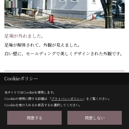
足場が外れました。
足場が解体されて、外観が見えました。
白い壁に、モールディングで美しくデザインされた外観です。
23. 2022年03月26日
Cookieポリシー
当サイトではCookieを使用します。
Cookieの使用に関する詳細は 「
プライバシーポリシー
」をご覧ください。
Cookieを受け入れるか拒否するか選択してください。
同意する
同意しない