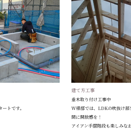
建て方工事
垂木取り付け工事中
タートです。
W様邸では、LDKの吹抜け
間に開放感を！
アイアン手摺階段も楽しみな