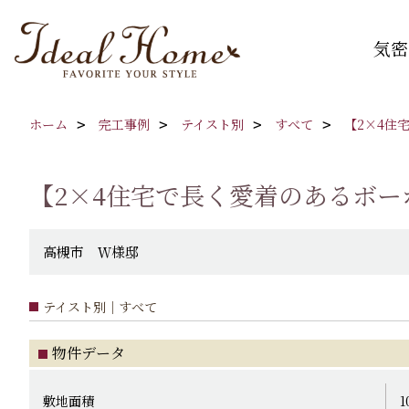
気密
ホーム
完工事例
テイスト別
すべて
【2×4住
【2×4住宅で長く愛着のあるボ
高槻市 Ｗ様邸
テイスト別｜すべて
物件データ
敷地面積
1