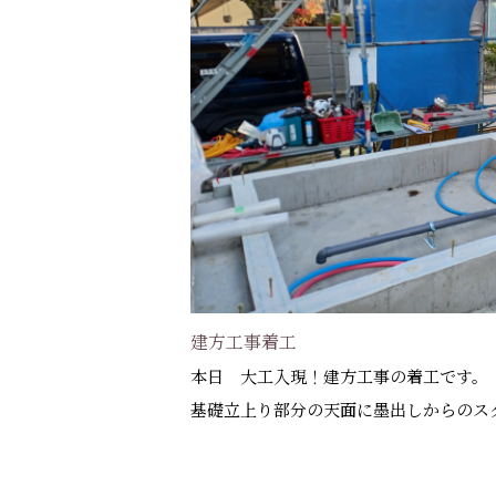
建方工事着工
本日 大工入現！建方工事の着工です。
基礎立上り部分の天面に墨出しからのス