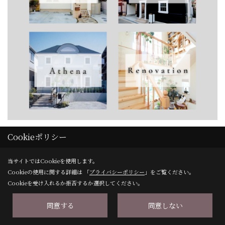
Cookieポリシー
当サイトではCookieを使用します。
Cookieの使用に関する詳細は 「
プライバシーポリシー
」をご覧ください。
商品別 - ELITE にある
Cookieを受け入れるか拒否するか選択してください。
その他の完工事例
同意する
同意しない