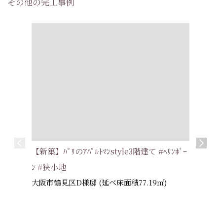
その他の完工事例
【新築】ﾊﾟﾘのｱﾊﾟﾙﾄﾏﾝstyle3階建て #ﾍﾘﾝﾎﾞｰ
【新築】猫
ﾝ #狭小地
大阪府 
大阪市鶴見区D様邸 (延べ床面積77.19㎡)