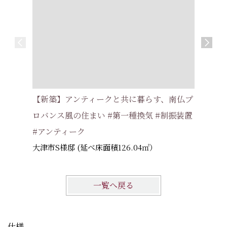
外観はシ
【新築】アンティークと共に暮らす、南仏プ
リエのあ
ロバンス風の住まい #第一種換気 #制振装置
滋賀県大
#アンティーク
大津市S様邸 (延べ床面積126.04㎡）
一覧へ戻る
仕様