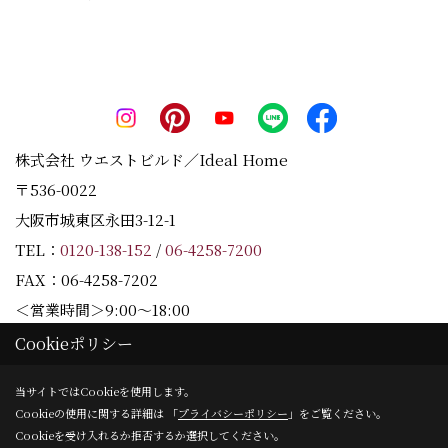
株式会社 ウエストビルド／Ideal Home
〒536-0022
大阪市城東区永田3-12-1
TEL：
0120-138-152
/
06-4258-7200
FAX：06-4258-7202
＜営業時間＞9:00～18:00
＜定休日＞水曜日
Cookieポリシー
当サイトではCookieを使用します。
Cookieの使用に関する詳細は 「
プライバシーポリシー
」をご覧ください。
Copyright (c) Westbuild Corporation. All Rights Reserved.
Cookieを受け入れるか拒否するか選択してください。