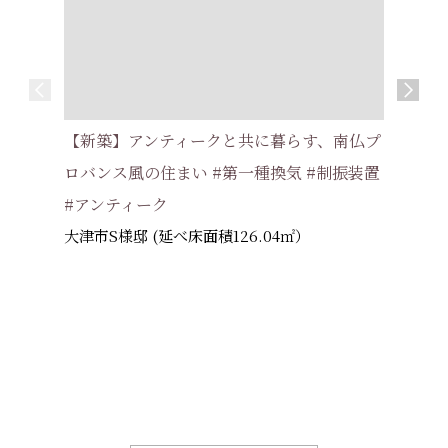
【新築】片
【新築】アンティークと共に暮らす、南仏プ
い家 #耐
ロバンス風の住まい #第一種換気 #制振装置
交野市 
#アンティーク
大津市S様邸 (延べ床面積126.04㎡）