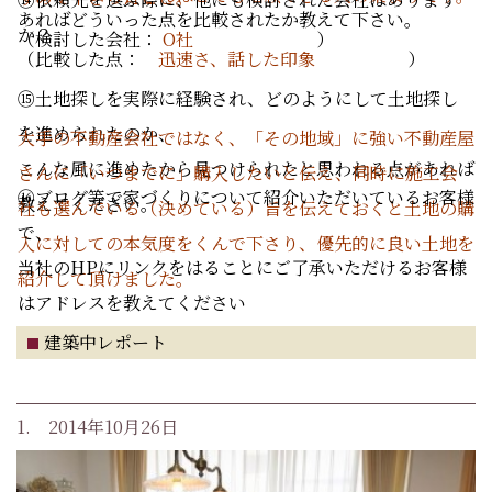
あればどういった点を比較されたか教えて下さい。
か？
（検討した会社：
O社
）
（比較した点：
迅速さ、話した印象
）
⑮土地探しを実際に経験され、どのようにして土地探し
を進められたのか、
大手の不動産会社ではなく、「その地域」に強い不動産屋
こんな風に進めたから見つけられたと思われる点があれば
さんに「いつまでに」購入したいと伝え、同時に施工会
⑯ブログ等で家づくりについて紹介いただいているお客様
教えてください。
社も選んでいる（決めている）旨を伝えておくと土地の購
で、
入に対しての本気度をくんで下さり、優先的に良い土地を
当社のHPにリンクをはることにご了承いただけるお客様
紹介して頂けました。
はアドレスを教えてください
建築中レポート
1. 2014年10月26日