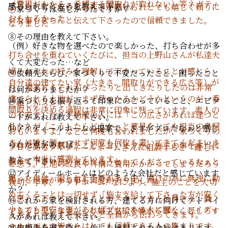
（費用がかかる、希望する間取りが取れない）等ネガティ
感じられたところを教えて下さい。
ようとしてくださる必死さが感じられとても嬉しく頼りに
⑦家づくりは楽しかったですか？
おもしろかった
ブな事もきちんと伝えて下さったので信頼できました。
なりました
⑧その理由を教えて下さい。
（例）好きな物を選べたので楽しかった、打ち合わせが多
打ち合せを重ねていくたびに、担当の上野山さんが私達夫
くて大変だった…など
婦それぞれの好みを理解して下さっていることが感じら
⑨依頼先えらび、家づくりで不安だったこと、困ったこと
自分達の建てたい家（大きさ、間取りができる広さ等）が
れ、提案にもそれがぴったりと出てきたりしたのは非常
は何かありましたか？
建てられる土地が、まず見つかるかどうかというのが一番
⑩家づくりを振り返って印象にのこっていること、エピソ
に嬉しかったです。
間取りを決める過程は非常に印象に残っています。素人の
の不安でした。不動産の人には「この広さがあれば建つと
ードがあれば教えて下さい。
私たちが「こうしたらどうか」と意見をしても担当の鳥飼
⑪アイディールホームの提案で、さすがプロだなぁと感じ
おもいますよ」などと何度も言われましたが、家づくりの
さんは嫌な顔一つせず何度も何枚も書いてきてくださいま
られた点があれば
プロだなぁと感じたことと言いますか、施主の事を本当に
プロであるアイディールホームさんに相談すると「難しい
した。本当に感謝しています。
教えて下さい
想って下さり良い家を作ろうとしてくださっているなぁと
と思う。土地の改良や外構に費用がかかってしまうだろう
⑫アイディールホームはどのような会社だと感じています
思った点は、限られた予算がある中、儲けの為に無理に勧
等」と返答がある事も何度かありました。
親切、丁寧、アットホーム? なにより、施主のことを大切
か？
めてくることは一切せず「施主支給して下さった方が安く
に思って下さっていることがスタッフさん社員さん、職
⑬これから家を検討される方、建てる方に向けてアドバイ
少しでも不安な事があればプロである人に聞く、アイディ
できると思います。」と施主支給を嫌がる事なくむしろす
人さん、そして社長さんと全員から伝わってきます。
スがあれば教えて下さい。
ールホームの皆さんはとても信頼できる人の集まりです。
すめて下さったこと。
⑭依頼先を選ぶ際に、他にも検討された会社はあります