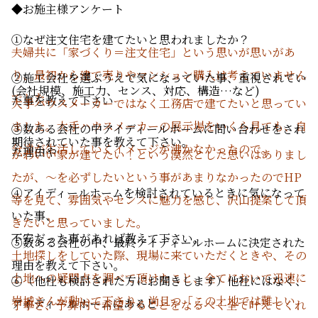
◆お施主様アンケート
①なぜ注文住宅を建てたいと思われましたか？
夫婦共に「家づくり＝注文住宅」という思いが思いがあ
り、最初から建て売りやマンション購入は考えていません
②施工会社を選ぶうえで気になっていた事、重視されてい
(
会社規模、施工力、センス、対応、構造…など
)
でした。
た事を教えて下さい
大手ハウスメーカーではなく工務店で建てたいと思ってい
ました。大手ハウスメーカーの展示場をいくら見ても、自
③数ある会社の中アイディールホームに問い合わせをされ
期待されていた事を教えて下さい。
分達が生活していくイメージが沸かなかったので。
た理由や
かわいい家が建てたい！という漠然とした思いはありまし
たが、～を必ずしたいという事があまりなかったのでHP
④アイディールホームを検討されているときに気になって
等を見て、雰囲気やセンスに魅力を感じ、沢山提案して頂
いた事、
きたいと思っていました。
不安だった事があれば教えて下さい。
⑤数ある会社の中、最終アイディールホームに決定された
土地探しをしていた際、現場に来ていただくときや、その
理由を教えて下さい。
土地への疑問点を調べて頂けたこと、全てにおいて迅速に
⑥（他社も検討された方にお聞きします）他社にはなく、
岩城さんが動いて下さり、尚且つ「この土地では難しい
アイディールホームにあると
丁寧さ、予算内で希望することをなるべく全て叶えてくれ