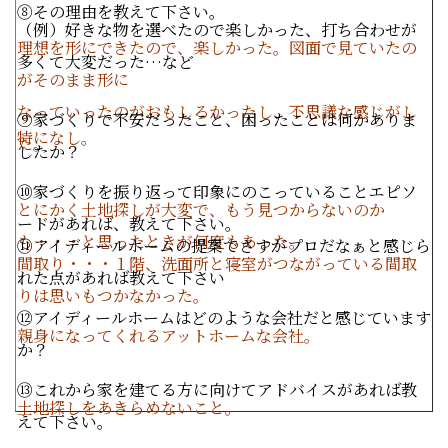
⑧その理由を教えて下さい。
（例）好きな物を選べたので楽しかった、打ち合わせが
理想を形にできたので、楽しかった。図面で見ていたの
多くて大変だった…など
がそのまま形に
なっていったのがおもしろかったし、不思議な感じがし
⑨家づくりで不安だったこと、困ったことは何かありま
特になし。
た。
したか？
⑩家づくりを振り返って印象にのこっていることエピソ
とにかく土地探しが大変で、もう見つからないのか
ードがあれば、教えて下さい。
も・・・と思ったときが何度もあった。
⑪アイディールホームの提案でさすがプロだなぁと感じら
間取り・・・１階、洗面所と寝室がつながっている間取
れた点があれば教えて下さい
りは思いもつかなかった。
⑫アイディールホームはどのような会社だと感じています
親身になってくれるアットホームな会社。
か？
⑬これから家を建てる方に向けてアドバイスがあれば教
土地探しをあきらめないこと。
えて下さい。