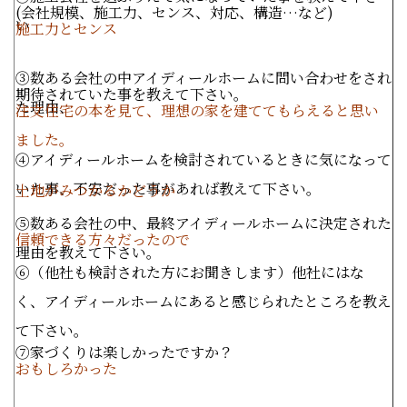
(
会社規模、施工力、センス、対応、構造…など
)
い
施工力とセンス
③数ある会社の中アイディールホームに問い合わせをされ
期待されていた事を教えて下さい。
た理由、
注文住宅の本を見て、理想の家を建ててもらえると思い
ました。
④アイディールホームを検討されているときに気になって
いた事、不安だった事があれば教えて下さい。
土地がみつかるかどうか
⑤数ある会社の中、最終アイディールホームに決定された
信頼できる方々だったので
理由を教えて下さい。
⑥（他社も検討された方にお聞きします）他社にはな
く、アイディールホームにあると感じられたところを教え
て下さい。
⑦家づくりは楽しかったですか？
おもしろかった