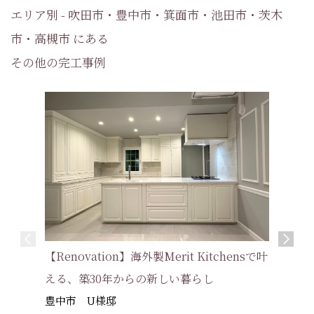
エリア別 - 吹田市・豊中市・箕面市・池田市・茨木
市・高槻市 にある
その他の完工事例
【Renovation】海外製Merit Kitchensで叶
【新築】
える、築30年からの新しい暮らし
3 #制振
豊中市 U様邸