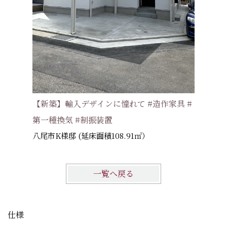
#アンテ
大津市S様
【新築】輸入デザインに憧れて #造作家具 #
第一種換気 #制振装置
八尾市K様邸 (延床面積108.91㎡）
一覧へ戻る
仕様