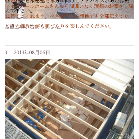
⑬これから家を建てる方に向けてアドバイスがあれば教
アイディールホームさんなら間違いなく理想のお家を一緒
えて下さい。
に建ててくれます。小さな思いや想像でも全部伝えてた
くさん悩みながら家づくりを楽しんでください。
基礎工事が始まりました。
3. 2013年08月06日