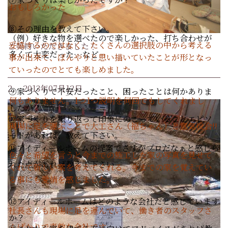
おもしろかった
⑧その理由を教えて下さい。
（例）好きな物を選べたので楽しかった、打ち合わせが
妥協するのではなく、たくさんの選択肢の中から考える
ご契約いただきました！
多くて大変だった…など
事が出来て、ぼんやりと思い描いていたことが形となっ
ていったのでとても楽しめました。
2. 2013年07月12日
⑨家づくりで不安だったこと、困ったことは何かありま
何もありません。1つ1つ説明を何回でもしてくれまし
したか？
た。
⑩家づくりを振り返って印象にのこっていることエピソ
現場に足を運ぶことで大工さん（福ちゃん）と意気投合!!
ードがあれば、教えて下さい。
⑪アイディールホームの提案でさすがプロだなぁと感じら
色々と希望を言うと今までの施工した家の写真を見せて
れた点があれば教えて下さい
くれて新しい案を考えてくれる。今までの家を覚えてい
る事にも愛情を感じました。
⑫アイディールホームはどのような会社だと感じています
社長さんも現場に足を運んでいて、働き者のスタッフさ
か？
んばかりで素敵な会社です
。