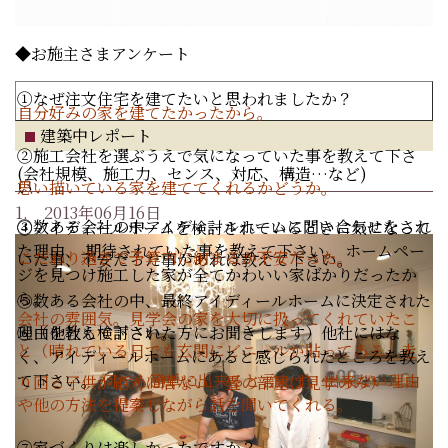
◆お施主さまアンケート
①なぜ注文住宅を建てたいと思われましたか？
自分好みの家を建てたかったから。
建築中レポート
②施工会社を選ぶうえで気になっていた事を教えて下さ
(
会社規模、施工力、センス、対応、構造…など
)
い
思い描いている家を建ててくれるかどうか。
1. 2013年06月16日
③数ある会社の中アイディールホームに問い合わせをされ
④アイディールホームを検討されているときに気になって
た理由、
期待されていた事を教えて下さい。
ホームペー
こだわり過ぎて予算内に納まるか不安だった。
いた事、不安だった事があれば教えて下さい。
ジを見つけ施工した家が全てかわいい家ばかりだったか
ら。
⑤数ある会社の中、最終アイディールホームに決定された
会社の雰囲気。見学会の家を大切に扱ってくれていたこ
理由を教えて下さい。
⑥（他社も検討された方にお聞きします）他社にはな
と（晴れている日でも玄関にビニールが貼ってある。走
く、アイディールホームにあると感じられたところを教え
て下さい。
何でも簡単に出来ると言わず、出来ない理由
り回る子供が絶対に居ない。畳の部屋は見学のみ）
や他の方法を提案しながら話を聞いてくれる。
⑦家づくりは楽しかったですか？