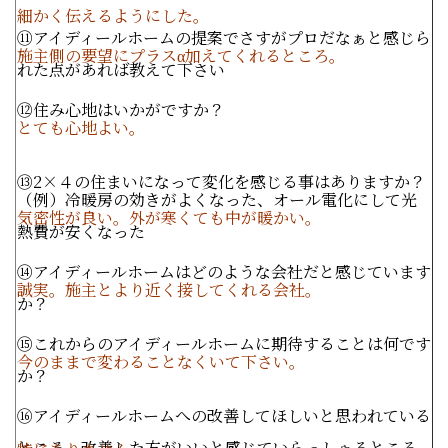
細かく伝えるようにした。
⑪アイディールホームの提案でさすがプロだなぁと感じら
施主側の要望にプラスα加えてくれるところ。
れた点があれば教えて下さい
⑫住み心地はいかがですか？
とても心地よい。
⑬
2
×４の住まいになって変化を感じる事はありますか？
（例）冷暖房の効きがよくなった、オール電化にして光
気密性が良い。外が寒くても中が暖かい。
熱費が安くなった
⑭アイディールホームはどのような会社だと感じています
誠実。施主とより近く接してくれる会社。
か？
⑮これからのアイディールホームに期待することは何です
今のままで変わることなくいて下さい。
か？
⑯アイディールホームへの改善してほしいと思われている
ところ、改善した方がいいと感じていらっしゃるところ