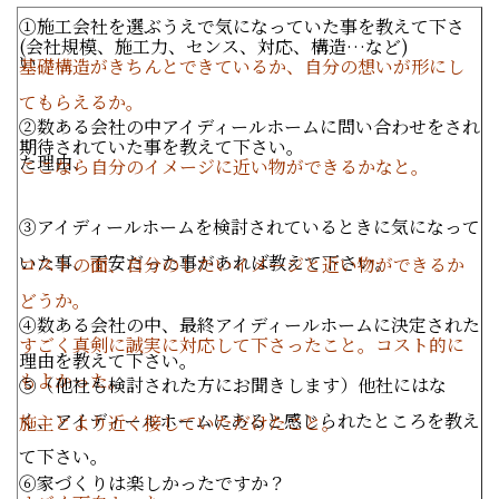
①施工会社を選ぶうえで気になっていた事を教えて下さ
(
会社規模、施工力、センス、対応、構造…など
)
い
基礎構造がきちんとできているか、自分の想いが形にし
てもらえるか。
②数ある会社の中アイディールホームに問い合わせをされ
期待されていた事を教えて下さい。
た理由、
ここなら自分のイメージに近い物ができるかなと。
③アイディールホームを検討されているときに気になって
いた事、不安だった事があれば教えて下さい。
コストの面、自分のしたいイメージと近い物ができるか
どうか。
④数ある会社の中、最終アイディールホームに決定された
すごく真剣に誠実に対応して下さったこと。コスト的に
理由を教えて下さい。
もよかった。
⑤（他社も検討された方にお聞きします）他社にはな
く、アイディールホームにあると感じられたところを教え
施主とより近く接していただけたこと。
て下さい。
⑥家づくりは楽しかったですか？