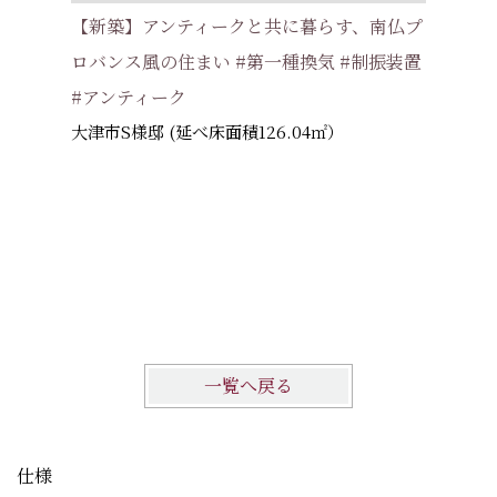
【新築】アンティークと共に暮らす、南仏プ
い家 #耐
ロバンス風の住まい #第一種換気 #制振装置
交野市 
#アンティーク
大津市S様邸 (延べ床面積126.04㎡）
一覧へ戻る
仕様