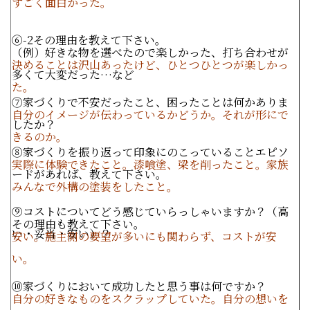
すごく面白かった。
⑥
-2
その理由を教えて下さい。
（例）好きな物を選べたので楽しかった、打ち合わせが
決めることは沢山あったけど、ひとつひとつが楽しかっ
多くて大変だった…など
た。
⑦家づくりで不安だったこと、困ったことは何かありま
自分のイメージが伝わっているかどうか。それが形にで
したか？
きるのか。
⑧家づくりを振り返って印象にのこっていることエピソ
実際に体験できたこと。漆喰塗、梁を削ったこと。家族
ードがあれば、教えて下さい。
みんなで外構の塗装をしたこと。
⑨コストについてどう感じていらっしゃいますか？（高
その理由も教えて下さい。
い・妥当・安い）？
安い。施主側の要望が多いにも関わらず、コストが安
い。
⑩家づくりにおいて成功したと思う事は何ですか？
自分の好きなものをスクラップしていた。自分の想いを