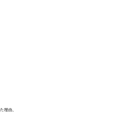
い
か
た理由、