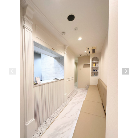
【Ren
ルディン
神戸市西