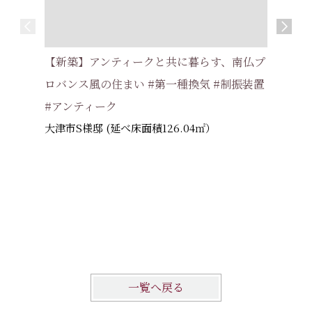
【新築】片
【新築】アンティークと共に暮らす、南仏プ
い家 #耐
ロバンス風の住まい #第一種換気 #制振装置
交野市 
#アンティーク
大津市S様邸 (延べ床面積126.04㎡）
一覧へ戻る