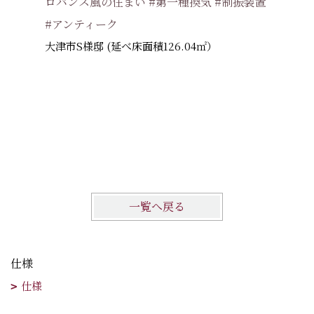
ロバンス風の住まい #第一種換気 #制振装置
交野市 
#アンティーク
大津市S様邸 (延べ床面積126.04㎡）
一覧へ戻る
仕様
仕様