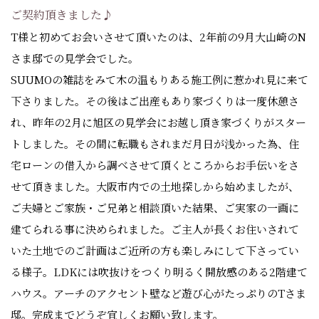
ご契約頂きました♪
T様と初めてお会いさせて頂いたのは、2年前の9月大山崎のN
さま邸での見学会でした。
SUUMOの雑誌をみて木の温もりある施工例に惹かれ見に来て
下さりました。その後はご出産もあり家づくりは一度休憩さ
れ、昨年の2月に旭区の見学会にお越し頂き家づくりがスター
トしました。その間に転職もされまだ月日が浅かった為、住
宅ローンの借入から調べさせて頂くところからお手伝いをさ
せて頂きました。大阪市内での土地探しから始めましたが、
ご夫婦とご家族・ご兄弟と相談頂いた結果、ご実家の一画に
建てられる事に決められました。ご主人が長くお住いされて
いた土地でのご計画はご近所の方も楽しみにして下さってい
る様子。LDKには吹抜けをつくり明るく開放感のある2階建て
ハウス。アーチのアクセント壁など遊び心がたっぷりのTさま
邸。完成までどうぞ宜しくお願い致します。