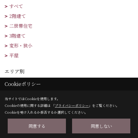
すべて
2階建て
二世帯住宅
3階建て
変形・狭小
平屋
エリア別
すべて
Cookieポリシー
大阪市
当サイトではCookieを使用します。
東大阪市
Cookieの使用に関する詳細は 「
プライバシーポリシー
」をご覧ください。
吹田市・豊中市・箕面市・池田市・茨木市・高槻市
Cookieを受け入れるか拒否するか選択してください。
枚方市・交野市・寝屋川市・四条畷市・大東市・摂津市
同意する
同意しない
八尾市