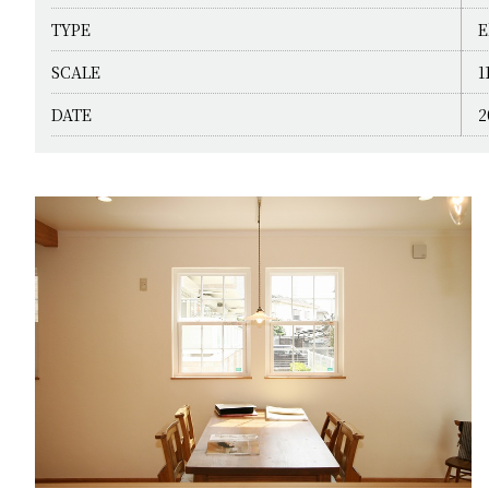
TYPE
E
SCALE
1
DATE
2