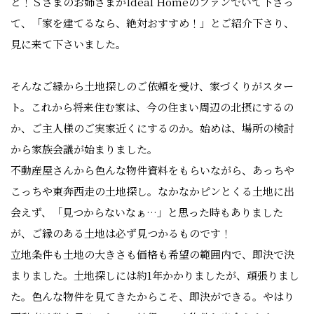
と！Ｓさまのお姉さまがIdeal Homeのファンでいて下さっ
て、「家を建てるなら、絶対おすすめ！」とご紹介下さり、
見に来て下さいました。
そんなご縁から土地探しのご依頼を受け、家づくりがスター
ト。これから将来住む家は、今の住まい周辺の北摂にするの
か、ご主人様のご実家近くにするのか。始めは、場所の検討
から家族会議が始まりました。
不動産屋さんから色んな物件資料をもらいながら、あっちや
こっちや東奔西走の土地探し。なかなかピンとくる土地に出
会えず、「見つからないなぁ…」と思った時もありました
が、ご縁のある土地は必ず見つかるものです！
立地条件も土地の大きさも価格も希望の範囲内で、即決で決
まりました。土地探しには約1年かかりましたが、頑張りまし
た。色んな物件を見てきたからこそ、即決ができる。やはり