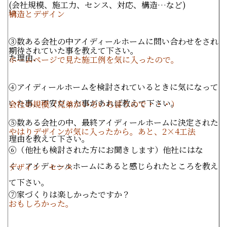
(
会社規模、施工力、センス、対応、構造…など
)
い
構造とデザイン
③数ある会社の中アイディールホームに問い合わせをされ
期待されていた事を教えて下さい。
た理由、
ホームページで見た施工例を気に入ったので。
④アイディールホームを検討されているときに気になって
いた事、不安だった事があれば教えて下さい。
会社の規模（兄弟がいろいろ言うので・・・）
⑤数ある会社の中、最終アイディールホームに決定された
やはりデザインが気に入ったから。あと、2×4工法
理由を教えて下さい。
⑥（他社も検討された方にお聞きします）他社にはな
く、アイディールホームにあると感じられたところを教え
デザイン センス
て下さい。
⑦家づくりは楽しかったですか？
おもしろかった。