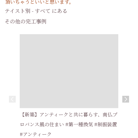
頂いちゃうといいと思います。
テイスト別 - すべて にある
その他の完工事例
【新築】片
【新築】アンティークと共に暮らす、南仏プ
い家 #耐
ロバンス風の住まい #第一種換気 #制振装置
交野市 
#アンティーク