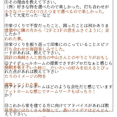
⑧その理由を教えて下さい。
（例）好きな物を選べたので楽しかった、打ち合わせが
小さなパーツの1つひとつまで選べるので楽しかった。
多くて大変だった…など
⑨家づくりで不安だったこと、困ったことは何かありま
建築中に隣の方から「2Ｆと3Ｆの窓をふさぐように」言
したか？
われた事。
⑩家づくりを振り返って印象にのこっていることエピソ
打ち合わせが毎回楽しみでした。
ードがあれば、教えて下さい。
設計の鳥飼さんと担当の中山さんとのやりとりがおもし
⑪アイディールホームの提案でさすがプロだなぁと感じら
ろかったです。
照明を考えていた時に、だいたいの好みを伝えるとぴっ
れた点があれば教えて下さい
たりのイメージの物を
提案してくれた事。
⑫アイディールホームはどのような会社だと感じています
アットホームな感じでチームワークもばっちり！
か？
⑬これから家を建てる方に向けてアドバイスがあれば教
見学会にはたくさん参加して、良いアイデアはどんどん
えて下さい。