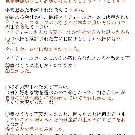
いた事、
見積金額がすごく高かったらどうしよう・・・とドキド
不安だった事があれば教えて下さい。
キでした。
④数ある会社の中、最終アイディールホームに決定された
とにかく、スタッフのみなさんが本当に良い方ばかりで
理由を教えて下さい。
アイディールさんなら安心してお任せできると思ったから
⑤（他社も検討された方にお聞きします）他社にはな
です。
く、
アットホームで信頼できたところ。
アイディールホームにあると感じられたところを教えて下
⑥家づくりは楽しかったですか？
さい。
面白かった。
⑥
-2
その理由を教えて下さい。
（例）好きな物を選べたので楽しかった、打ち合わせが
自分の好きな感じに家が建っていてうれしかった。
多くて大変だった…など
⑦家づくりで不安だったこと、困ったことは何かありま
したいことが増えるとその分金額が上がるのでどこを我
したか？
慢するかで色々悩みました。