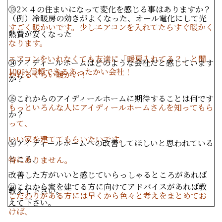
⑬
2
×４の住まいになって変化を感じる事はありますか？
（例）冷暖房の効きがよくなった、オール電化にして光
すごく暖かいです。少しエアコンを入れてたらすぐ暖かく
熱費が安くなった
なります。
エアコンをいれなくても友達に「暖房入れてる？」と聞
⑭アイディールホームはどのような会社だと感じています
100％信頼できるあったかい会社！
かれるくらい暖かい！
か？
⑮これからのアイディールホームに期待することは何です
もっといろんな人にアイディールホームさんを知ってもら
か？
って、
いい家を建ててもらいたいです。
⑯アイディールホームへの改善してほしいと思われている
ところ、
特にありません。
改善した方がいいと感じていらっしゃるところがあれば
⑰これから家を建てる方に向けてアドバイスがあれば教
教えて下さい。
こだわりがある方には早くから色々と考えをまとめてお
えて下さい。
けば、