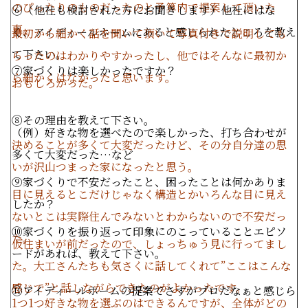
のぴったりのものだったのと予算内で提案して頂いた
⑥（他社も検討された方にお聞きします）他社にはな
事。
く、アイディールホームにあると感じられたところを教え
最初から細かく話を聞いて頂いて写真付きで説明しても
て下さい。
らったのはわかりやすかったし、他ではそんなに最初か
⑦家づくりは楽しかったですか？
ら細かくはなかったと思います。
おもしろかった。
⑧その理由を教えて下さい。
（例）好きな物を選べたので楽しかった、打ち合わせが
決めることが多くて大変だったけど、その分自分達の思
多くて大変だった…など
いが沢山つまった家になったと思う。
⑨家づくりで不安だったこと、困ったことは何かありま
目に見えるとこだけじゃなく構造とかいろんな目に見え
したか？
ないとこは実際住んでみないとわからないので不安だっ
⑩家づくりを振り返って印象にのこっていることエピソ
た。
仮住まいが前だったので、しょっちゅう見に行ってまし
ードがあれば、教えて下さい。
た。大工さんたちも気さくに話してくれて”ここはこんな
感じで”と話しながらできたのがよかったです。
⑪アイディールホームの提案でさすがプロだなぁと感じら
1つ1つ好きな物を選ぶのはできるんですが、全体がどの