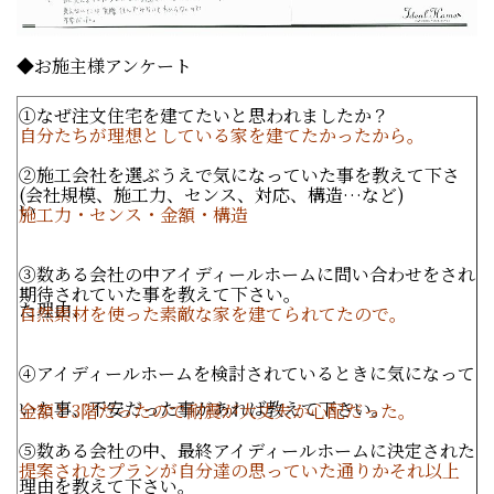
◆お施主様アンケート
①なぜ注文住宅を建てたいと思われましたか？
自分たちが理想としている家を建てたかったから。
②施工会社を選ぶうえで気になっていた事を教えて下さ
(
会社規模、施工力、センス、対応、構造…など
)
い
施工力・センス・金額・構造
③数ある会社の中アイディールホームに問い合わせをされ
期待されていた事を教えて下さい。
た理由、
自然素材を使った素敵な家を建てられてたので。
④アイディールホームを検討されているときに気になって
いた事、不安だった事があれば教えて下さい。
金額と3階だったので耐震が大丈夫か心配だった。
⑤数ある会社の中、最終アイディールホームに決定された
提案されたプランが自分達の思っていた通りかそれ以上
理由を教えて下さい。