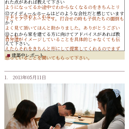
れた点があれば教えて下さい
ようになってるか途中でわからなくなるのをきちんとリ
⑫アイディールホームはどのような会社だと感じています
ードして決めてくれる。
すごくアットホームです。打合せの時も子供たちの面倒も
か？
よく見て頂いてほんと助かりました。ありがとうござい
⑬これから家を建てる方に向けてアドバイスがあれば教
ました。
自分達がイメージしていることを具体的じゃなくても伝
えて下さい。
えたらそれをきちんと形にして提案してくれるのでまず
建築中レポート
思っていることを聞いてもらって下さい。
1. 2013年05月11日