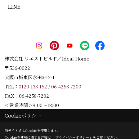
LINE
株式会社 ウエストビルド／Ideal Home
〒536-0022
大阪市城東区永田3-12-1
×
TEL：
0120-138-152
/
06-4258-7200
FAX：06-4258-7202
＜営業時間＞9:00～18:00
＜定休日＞水曜日
Cookieポリシー
当サイトではCookieを使用します。
Cookieの使用に関する詳細は 「
プライバシーポリシー
」をご覧ください。
Copyright (c) Westbuild Corporation. All Rights Reserved.