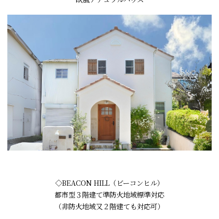
◇BEACON HILL（ビーコンヒル）
都市型３階建て準防火地域標準対応
（非防火地域又２階建ても対応可）