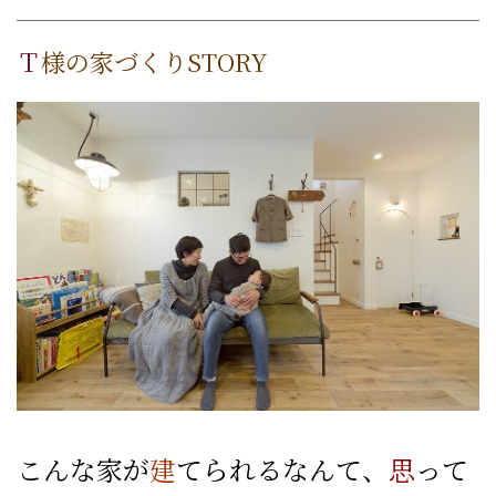
Ｔ
様の家づくりSTORY
こんな家が
建
てられるなんて、
思
って