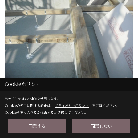
Cookieポリシー
基礎の上には…
当サイトではCookieを使用します。
基礎の上に土台・大引きを施工。土台と基礎の間に基礎パッ
Cookieの使用に関する詳細は 「
プライバシーポリシー
」をご覧ください。
キンを挟み、大引きを支える鋼製束を91㎝ごとに取付けま
Cookieを受け入れるか拒否するか選択してください。
す。束の側に置いてある断熱材は１F床に使用します。(ｶﾈﾗｲﾄ
同意する
同意しない
ﾌｫｰﾑ ｽｰﾊﾟｰＥⅢ@60を使用)