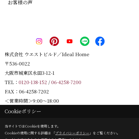
お客様の声
株式会社 ウエストビルド／Ideal Home
〒536-0022
大阪市城東区永田3-12-1
TEL：
0120-138-152
/
06-4258-7200
FAX：06-4258-7202
＜営業時間＞9:00～18:00
＜定休日＞水曜日
Cookieポリシー
当サイトではCookieを使用します。
Cookieの使用に関する詳細は 「
プライバシーポリシー
」をご覧ください。
Copyright (c) Westbuild Corporation. All Rights Reserved.