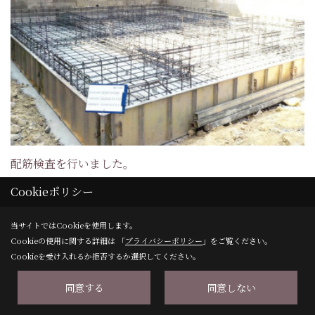
配筋検査を行いました。
基礎配筋が組みあがると、まもりすまい保険の配筋検査を行
Cookieポリシー
います。決められたピッチで組み上げられた配筋は、荷重のか
当サイトではCookieを使用します。
かる部分は細かく入ります。配筋が図面どおりに組まれてい
Cookieの使用に関する詳細は 「
プライバシーポリシー
」をご覧ください。
るのか照合しながら確認します。
Cookieを受け入れるか拒否するか選択してください。
同意する
同意しない
23. 2018年08月01日