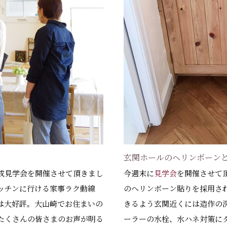
玄関ホールのヘリンボーン
成見学会を開催させて頂きまし
今週末に
見学会
を開催させて
ッチンに行ける家事ラク動線
のヘリンボーン貼りを採用さ
は大好評。大山崎でお住まいの
きるよう玄関近くには造作の
たくさんの皆さまのお声が明る
ーラーの水栓、水ハネ対策に