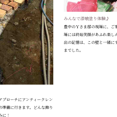
みんなで漆喰塗り体験♪
豊中のＹさま邸の現場に、ご
場には終始笑顔があふれ楽し
出の記憶は、この壁と一緒に
までした。
アプローチにアンティークレン
の準備に行きます。どんな飾り
みに！