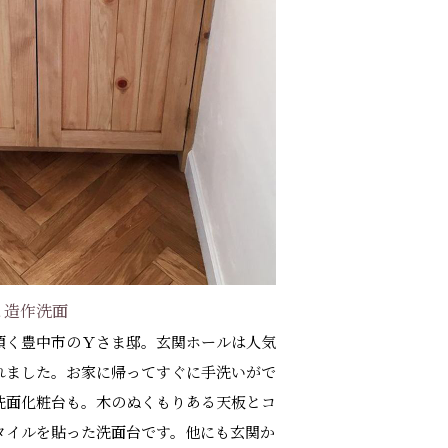
と造作洗面
頂く豊中市のＹさま邸。玄関ホールは人気
れました。お家に帰ってすぐに手洗いがで
洗面化粧台も。木のぬくもりある天板とコ
タイルを貼った洗面台です。他にも玄関か