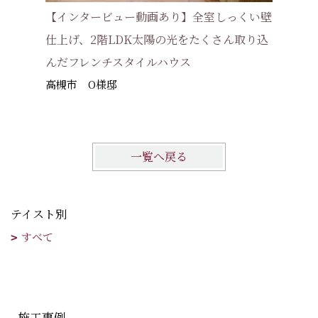
【インタービュー動画あり】全室しっくい壁
【インタ
仕上げ、2階LDK太陽の光をたくさん取り込
チュラルs
んだフレンチスタイルハウス
堺市西区
高槻市 O様邸
一覧へ戻る
テイスト別
すべて
施工事例