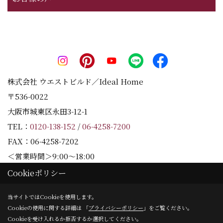
株式会社 ウエストビルド／Ideal Home
〒536-0022
大阪市城東区永田3-12-1
TEL：
0120-138-152
/
06-4258-7200
FAX：06-4258-7202
＜営業時間＞9:00～18:00
＜定休日＞水曜日
Cookieポリシー
当サイトではCookieを使用します。
Cookieの使用に関する詳細は 「
プライバシーポリシー
」をご覧ください。
Copyright (c) Westbuild Corporation. All Rights Reserved.
Cookieを受け入れるか拒否するか選択してください。