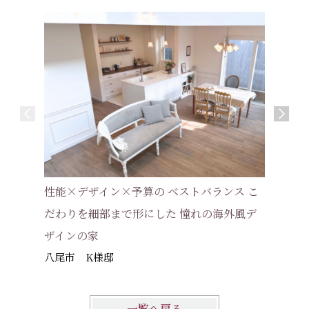
【インタ
性能×デザイン×予算の ベストバランス こ
仕上げ、
だわりを細部まで形にした 憧れの海外風デ
んだフレ
ザインの家
高槻市 
八尾市 K様邸
一覧へ戻る