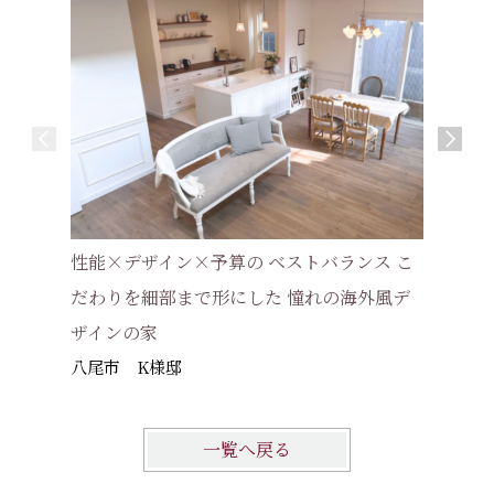
【インタ
性能×デザイン×予算の ベストバランス こ
仕上げ、
だわりを細部まで形にした 憧れの海外風デ
んだフレ
ザインの家
高槻市 
八尾市 K様邸
一覧へ戻る