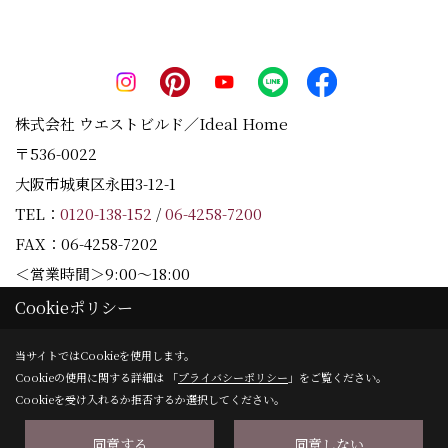
株式会社 ウエストビルド／Ideal Home
〒536-0022
大阪市城東区永田3-12-1
TEL：
0120-138-152
/
06-4258-7200
FAX：06-4258-7202
＜営業時間＞9:00～18:00
＜定休日＞水曜日
Cookieポリシー
当サイトではCookieを使用します。
Cookieの使用に関する詳細は 「
プライバシーポリシー
」をご覧ください。
Copyright (c) Westbuild Corporation. All Rights Reserved.
Cookieを受け入れるか拒否するか選択してください。
同意する
同意しない