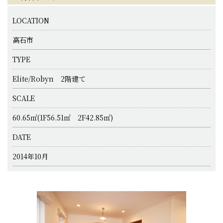
LOCATION
高石市
TYPE
Elite/Robyn 2階建て
SCALE
60.65㎡(1F56.51㎡ 2F42.85㎡)
DATE
2014年10月