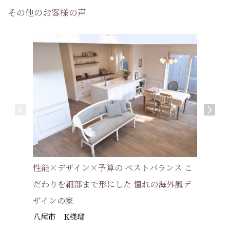
その他のお客様の声
【インタ
性能×デザイン×予算の ベストバランス こ
仕上げ、
だわりを細部まで形にした 憧れの海外風デ
んだフレ
ザインの家
高槻市 
八尾市 K様邸