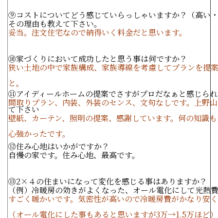
⑨コストについてどう感じていらっしゃいますか？（高い
その理由も教えて下さい。
妥当。注文住宅なので納得いく料金だと思います。
⑩家づくりにおいて成功したと思う事は何ですか？
狭い土地の中で家族構成、家族導線を考慮してプランを提
と。
⑪アイディールホームの提案でさすがプロだなぁと感じられ
間取りプラン、内装、外装のセンス、文句なしです。上野山
て下さい
壁紙、カーテン、照明の提案、感謝しています。何の知識も
心強かったです。
⑫住み心地はいかがですか？
自慢の家です。住み心地、最高です。
⑬2×４の住まいになって変化を感じる事はありますか？
（例）冷暖房の効きがよくなった、オール電化にして光熱
すごく暖かいです。気密性が高いので冷暖房費がかなり安
（オール電化にした事もあると思いますが3万→1.5万ほど）