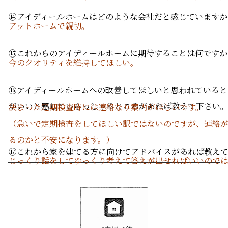
⑭アイディールホームはどのような会社だと感じていますか
アットホームで親切。
⑮これからのアイディールホームに期待することは何ですか
今のクオリティを維持してほしい。
⑯アイディールホームへの改善してほしいと思われていると
がいいと感じていらっしゃるところがあれば教えて下さい
決まった定期検査時には連絡なり案内がほしいです。
（急いで定期検査をしてほしい訳ではないのですが、連絡
るのかと不安になります。）
⑰これから家を建てる方に向けてアドバイスがあれば教え
じっくり話をしてゆっくり考えて答えが出せればいいので