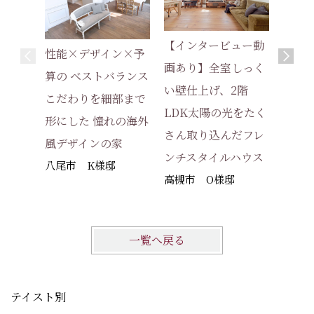
【インタービュー動
【イ
性能×デザイン×予
画あり】全室しっく
あり
算の ベストバランス
い壁仕上げ、2階
ぐナチ
こだわりを細部まで
LDK太陽の光をたく
3階建
形にした 憧れの海外
さん取り込んだフレ
堺市西
風デザインの家
ンチスタイルハウス
八尾市 K様邸
高槻市 O様邸
一覧へ戻る
テイスト別