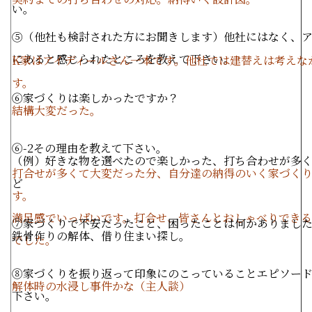
い。
⑤（他社も検討された方にお聞きします）他社にはなく、ア
にあると感じられたところを教えて下さい。
K家はアイディールさん一本です。他社では建替えは考えな
す。
⑥家づくりは楽しかったですか？
結構大変だった。
⑥-2その理由を教えて下さい。
（例）好きな物を選べたので楽しかった、打ち合わせが多
打合せが多くて大変だった分、自分達の納得のいく家づく
ど
す。
満足感でいっぱいです。打合せ、皆さんとおしゃべりでき
⑦家づくりで不安だったこと、困ったことは何かありまし
鉄骨作りの解体、借り住まい探し。
でした。
⑧家づくりを振り返って印象にのこっていることエピソー
解体時の水浸し事件かな（主人談）
下さい。