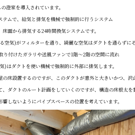
スの澄家を導入されています。
ステムで、給気と排気を機械で強制的に行うシステム
、床面から排気する24時間換気システムです。
くる空気)がフィルターを通り、綺麗な空気はダクトを通らずに
に取り付けたガラリや送風ファンで1階～2階の空間に流れ
空気)はダクトを使い機械で強制的に外部に排気します。
屋の床設置するのですが、このダクトが意外と大きいかつ、沢
て、ダクトのルート計画をしていくのですが、構造の床根太を
影響しないようにパイプスペースの位置を考えています。