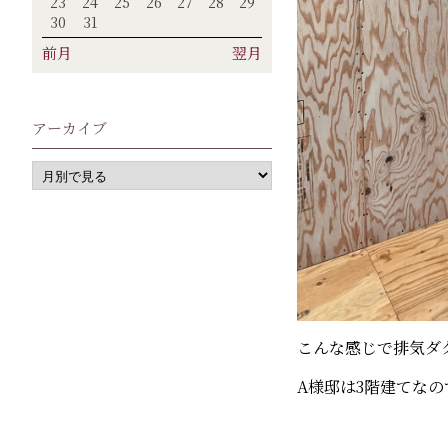
23
24
25
26
27
28
29
30
31
前月
翌月
アーカイブ
こんな感じで排気ダ
A様邸は3階建てなの