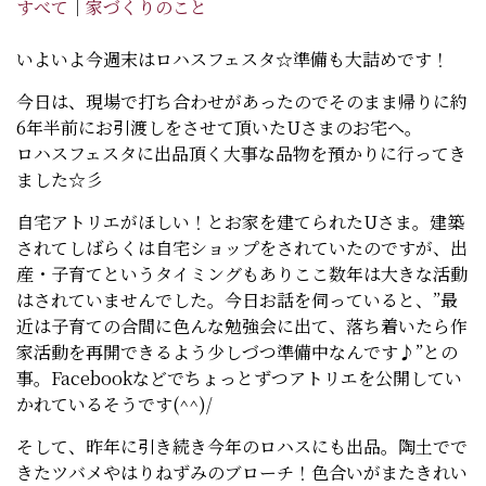
すべて
｜
家づくりのこと
いよいよ今週末はロハスフェスタ☆準備も大詰めです！
今日は、現場で打ち合わせがあったのでそのまま帰りに約
6年半前にお引渡しをさせて頂いたUさまのお宅へ。
ロハスフェスタに出品頂く大事な品物を預かりに行ってき
ました☆彡
自宅アトリエがほしい！とお家を建てられたUさま。建築
されてしばらくは自宅ショップをされていたのですが、出
産・子育てというタイミングもありここ数年は大きな活動
はされていませんでした。今日お話を伺っていると、”最
近は子育ての合間に色んな勉強会に出て、落ち着いたら作
家活動を再開できるよう少しづつ準備中なんです♪”との
事。Facebookなどでちょっとずつアトリエを公開してい
かれているそうです(^^)/
そして、昨年に引き続き今年のロハスにも出品。陶土でで
きたツバメやはりねずみのブローチ！色合いがまたきれい