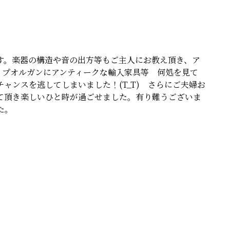
す。楽器の構造や音の出方等もご主人にお教え頂き、ア
イプオルガンにアンティークな輸入家具等 何処を見て
ャンスを逃してしまいました！(T_T) さらにご夫婦お
て頂き楽しいひと時が過ごせました。有り難うございま
た。