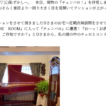
▽≦)恥ずかしー。 本日、現物の『チェンバロ！』を拝見しまし
おそらく普段より一回り大きく目を見開いてテンションが上が
ションをさせて頂きましたUさまのお宅へ定期点検訪問をさせ
LAY ROOM』に入って『チェンバロ』に遭遇！『おーっ！
、ご存知ですか？』とUさまから、私の頭の中のチェロとコン