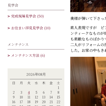
見学会
完成現場見学会 (50)
奥様が弾いて下さっ
素人表現ですが ピ
お住まい拝見見学会 (10)
ンティークなものが
も素敵なものばかり
メンテナンス
二人がリフォームの
した。お家の中もき
メンテナンス方法 (6)
2026年08月
日
月
火
水
木
金
土
1
2
3
4
5
6
7
8
9
10
11
12
13
14
15
16
17
18
19
20
21
22