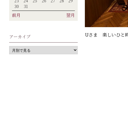
23
24
25
26
27
28
29
30
31
前月
翌月
Uさま 楽しいひと時
アーカイブ