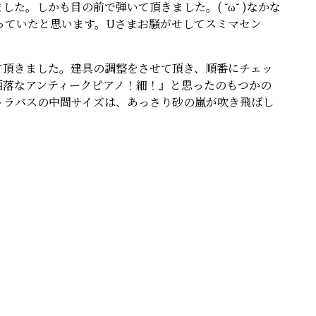
た。しかも目の前で弾いて頂きました。( ˘ω˘ )なかな
っていたと思います。Uさまお騒がせしてスミマセン
て頂きました。建具の調整をさせて頂き、順番にチェッ
お洒落なアンティークピアノ！細！』と思ったのもつかの
トラバスの中間サイズは、あっさり砂の嵐が吹き飛ばし