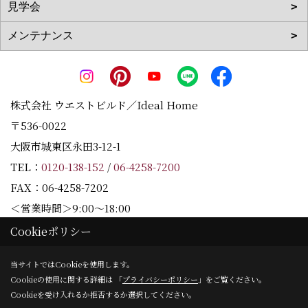
株式会社 ウエストビルド／Ideal Home
〒536-0022
大阪市城東区永田3-12-1
TEL：
0120-138-152
/
06-4258-7200
FAX：06-4258-7202
＜営業時間＞9:00～18:00
＜定休日＞水曜日
Cookieポリシー
当サイトではCookieを使用します。
Cookieの使用に関する詳細は 「
プライバシーポリシー
」をご覧ください。
Copyright (c) Westbuild Corporation. All Rights Reserved.
Cookieを受け入れるか拒否するか選択してください。