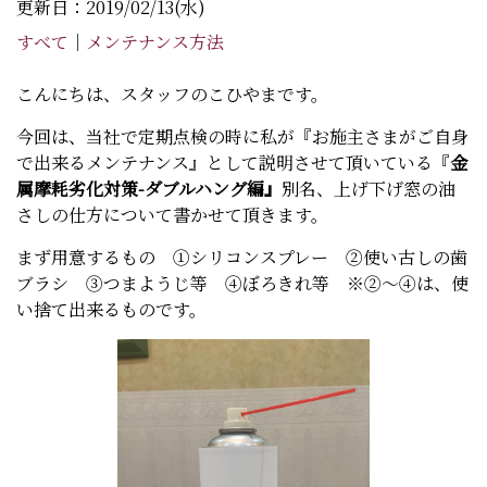
更新日：2019/02/13(水)
すべて
｜
メンテナンス方法
こんにちは、スタッフのこひやまです。
今回は、当社で定期点検の時に私が『お施主さまがご自身
で出来るメンテナンス』として説明させて頂いている『
金
属摩耗劣化対策-ダブルハング編』
別名、上げ下げ窓の油
さしの仕方について書かせて頂きます。
まず用意するもの ①シリコンスプレー ②使い古しの歯
ブラシ ③つまようじ等 ④ぼろきれ等 ※②～④は、使
い捨て出来るものです。