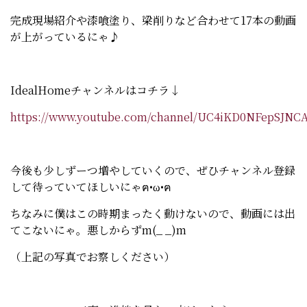
完成現場紹介や漆喰塗り、梁削りなど合わせて17本の動画
が上がっているにゃ♪
IdealHomeチャンネルはコチラ↓
https://www.youtube.com/channel/UC4iKD0NFepSJN
今後も少しずーつ増やしていくので、ぜひチャンネル登録
して待っていてほしいにゃฅ•ω•ฅ
ちなみに僕はこの時期まったく動けないので、動画には出
てこないにゃ。悪しからずm(_ _)m
（上記の写真でお察しください）